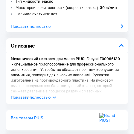
Тип жидкости:
масло
Макс. производительность (скорость потока):
30 л/мин
Наличие счетчика:
нет
Показать полностью
Описание
Механический пистолет для масла PIUSI Easyoil F00966130​
- специальное приспособление для профессионального
использования. Устройство обладает прочным корпусом из
алюминия, подходит для высоких давлений. Рукоятка
изготовлена из противоударного пластика. На пусковом
рычаге предусмотрен балансирующий клапан, который
снижает давление в процессе раздачи смазочных
материалов.
Преимущества:
Все товары PIUSI
Выпускное отверстие: 1/2” BSP
Размер в упаковке: 203x320x88 мм
Носик: жесткий