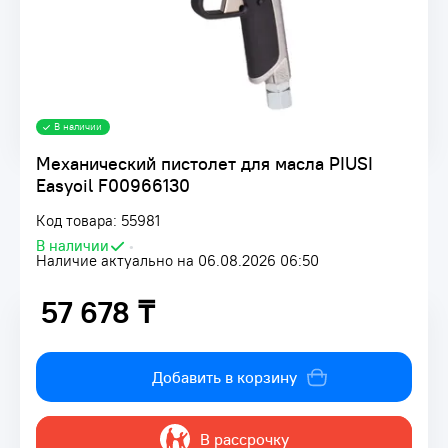
В наличии
Механический пистолет для масла PIUSI
Easyoil F00966130
Код товара: 55981
В наличии
•
Наличие актуально на 06.08.2026 06:50
57 678 ₸
57 678 ₸
Добавить в корзину
В рассрочку