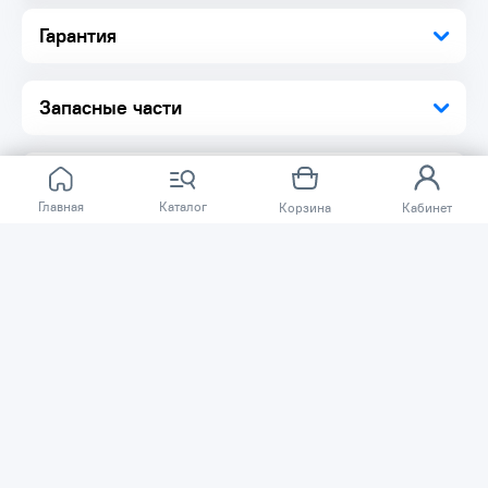
Комплектация:
Гарантия
Механический пистолет 1 шт.
Запасные части
Главная
Каталог
Корзина
Кабинет
Отзывов ещё нет.
Расскажите о товаре, который приобрели у нас.
Благодаря этому другие покупатели смогут узнать о
качестве, достоинствах и возможных недостатках
товара, который они собираются приобрести.
Написать отзыв
Нужна помощь?