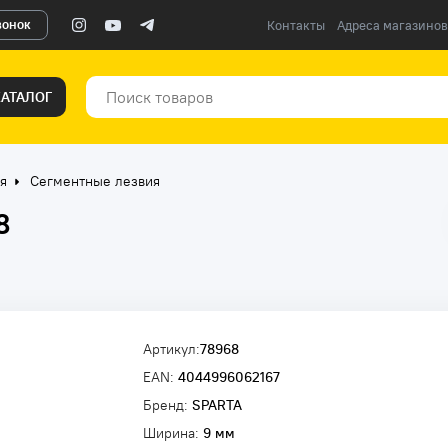
вонок
Контакты
Адреса магазинов
КАТАЛОГ
я
Сегментные лезвия
8
Артикул:
78968
EAN:
4044996062167
Бренд:
SPARTA
Ширина:
9 мм