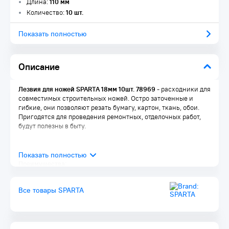
Длина:
110 мм
Количество:
10 шт.
Показать полностью
Описание
Лезвия для ножей SPARTA 18мм 10шт. 78969
- расходники для
совместимых строительных ножей. Остро заточенные и
гибкие, они позволяют резать бумагу, картон, ткань, обои.
Пригодятся для проведения ремонтных, отделочных работ,
будут полезны в быту.
Преимущества:
Прочность — лезвия изготовлены из высокоуглеродистой
стали толщиной 0,5 мм
Все товары SPARTA
Высокий ресурс — по мере износа верхний сегмент
отламывается, и лезвие вновь приобретает режущие
свойства
Удобное хранение — лезвия поставляются в ПВХ-пенале