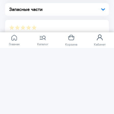
Запасные части
Отзывов ещё нет.
Главная
Каталог
Корзина
Кабинет
Расскажите о товаре, который приобрели у нас.
Благодаря этому другие покупатели смогут узнать о
качестве, достоинствах и возможных недостатках
товара, который они собираются приобрести.
Написать отзыв
Нужна помощь?
Задайте вопрос о товаре, и мы или другие покупатели
помогут вам с ответом. Ваш вопрос может быть полезен
и другим покупателям.