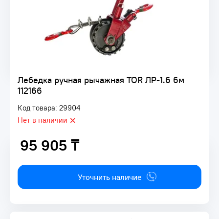
Лебедка ручная рычажная TOR ЛР-1.6 6м
112166
Код товара: 29904
Нет в наличии
95 905 ₸
95 905 ₸
Уточнить наличие