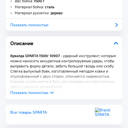
Вес бойка:
1500 г
Материал бойка:
сталь
Материал рукоятки:
дерево
Показать полностью
Описание
Кувалда SPARTA 1500г 10907
- ударный инструмент, которым
можно наносить аккуратные контролируемые удары, чтобы
выправить форму детали, забить большой гвоздь или скобу.
Слегка выпуклый боек, изготовленный методом ковки и
отшлифованный с двух сторон, отличается надежностью.
Кувалда используется в быту для проведения строительных
работ и ремонта автомобилей.
Преимущества:
Деформационная стойкость — боек из
Все товары SPARTA
среднеуглеродистой стали 45, закаленной токами
высокой частоты до твердости 40-45 HRC, не расколется и
не расплющится при ударе о металл