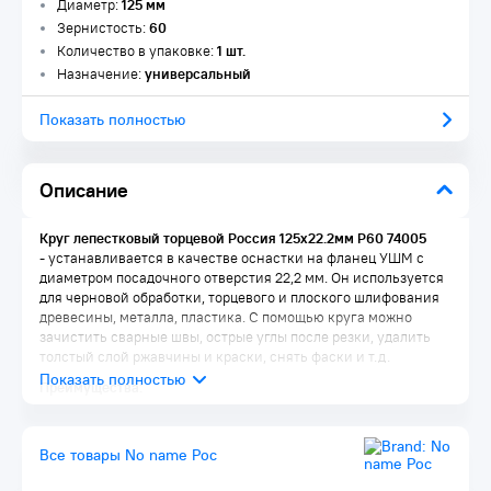
Диаметр:
125 мм
Зернистость:
60
Количество в упаковке:
1 шт.
Назначение:
универсальный
Показать полностью
Описание
Круг лепестковый торцевой Россия 125х22.2мм Р60 74005
- устанавливается в качестве оснастки на фланец УШМ с
диаметром посадочного отверстия 22,2 мм. Он используется
для черновой обработки, торцевого и плоского шлифования
древесины, металла, пластика. С помощью круга можно
зачистить сварные швы, острые углы после резки, удалить
толстый слой ржавчины и краски, снять фаски и т.д.
Преимущества:
Абразив из оксида алюминия (электрокорунда) с
заостренными зернами и твердой структурой эффективно
Все товары No name Рос
обрабатывает различные материалы
Антикоррозийное покрытие защищает посадочное кольцо