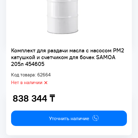
Комплект для раздачи масла с насосом PM2
катушкой и счетчиком для бочек SAMOA
205л 454605
Код товара: 62664
Нет в наличии
838 344 ₸
838 344 ₸
Уточнить наличие