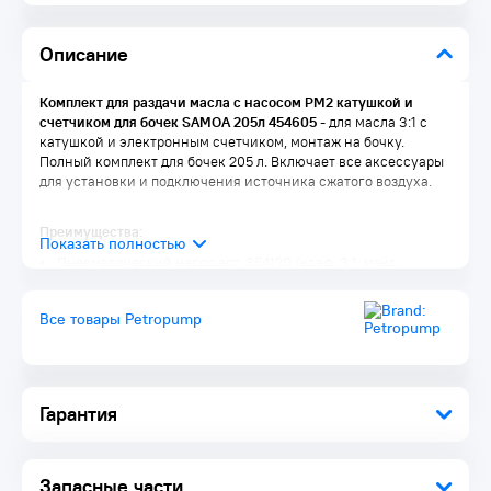
Описание
Комплект для раздачи масла с насосом PM2 катушкой и
счетчиком для бочек SAMOA 205л 454605
- для масла 3:1 с
катушкой и электронным счетчиком, монтаж на бочку.
Полный комплект для бочек 205 л. Включает все аксессуары
для установки и подключения источника сжатого воздуха.
Преимущества:
Пневматический насос арт. 354120 (коэф. 3:1, макс.
производительность при "свободном" выходе 35 л/мин,
макс. давление воздуха до 10 бар, потребление воздуха
Все товары Petropump
180 нЛ/мин (при 6 бар и 200 циклах в мин), длина
всасывающей трубки 905 мм), устанавливается на 205 л.
бочку
Раздаточный пистолет с электронным расходомером арт.
363535
Гарантия
Катушка открытого типа для раздачи арт. 506202 шланг
10м, диаметр 1/2", давление 160 бар
Набор для подключения насоса арт. 362910: (шланг для
подвода воздуха 1м 1/4" арт. 246010, переходник 1/2" BSP
Запасные части