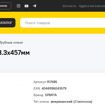
вонок
Контакты
Адреса магазинов
КАТАЛОГ
Трубные ключи
3.3x457мм
Артикул:
157685
EAN:
4044996043579
Бренд:
SPARTA
Тип ключа:
американский (Стиллсона)