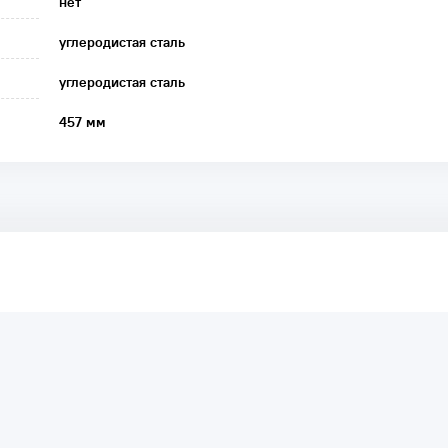
нет
углеродистая сталь
углеродистая сталь
457 мм
аря этому другие покупатели смогут узнать о качестве,
ый они собираются приобрести.