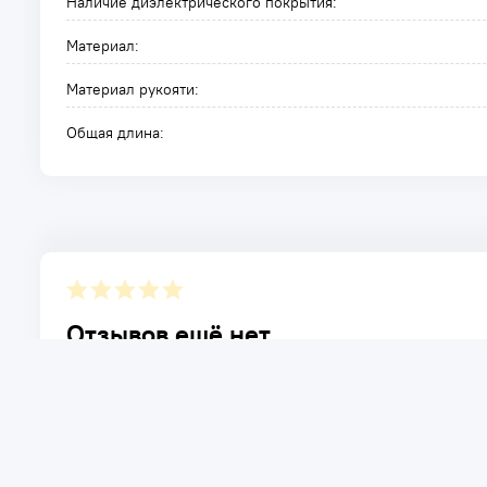
Наличие диэлектрического покрытия:
Материал:
Материал рукояти:
Общая длина:
Отзывов ещё нет.
Расскажите о товаре, который приобрели у нас. Благод
достоинствах и возможных недостатках товара, котор
Написать отзыв