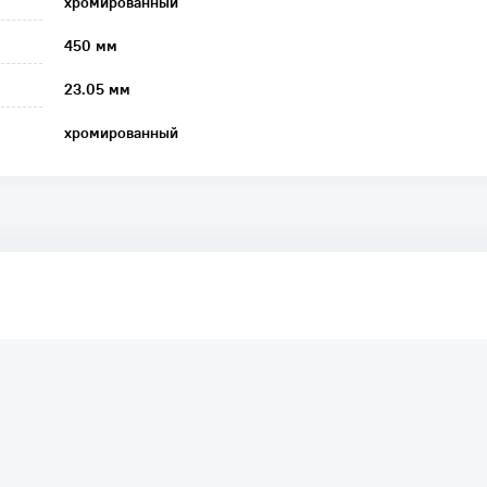
хромированный
450 мм
23.05 мм
хромированный
аря этому другие покупатели смогут узнать о качестве,
ый они собираются приобрести.