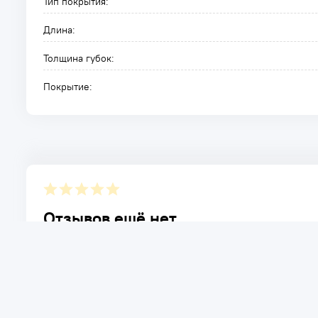
Тип покрытия:
Длина:
Толщина губок:
Покрытие:
Отзывов ещё нет.
Расскажите о товаре, который приобрели у нас. Благод
достоинствах и возможных недостатках товара, котор
Написать отзыв