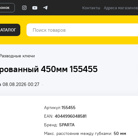
вонок
Контакты
Адреса магазинов
КАТАЛОГ
Разводные ключи
рованный 450мм 155455
 08.08.2026 00:27
•
Артикул:
155455
EAN:
4044996048581
Бренд:
SPARTA
Макс. расстояние между губками:
50 мм