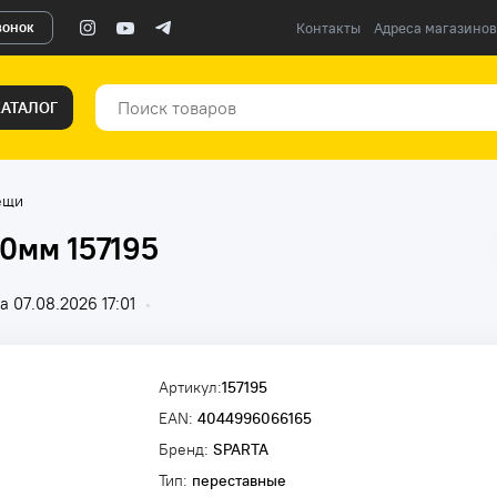
вонок
Контакты
Адреса магазинов
КАТАЛОГ
ещи
0мм 157195
 07.08.2026 17:01
•
Артикул:
157195
EAN:
4044996066165
Бренд:
SPARTA
Тип:
переставные