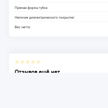
Прямая форма губок:
Наличие диэлектрического покрытия:
Вес нетто:
Отзывов ещё нет.
Расскажите о товаре, который приобрели у нас. Благод
достоинствах и возможных недостатках товара, котор
Написать отзыв