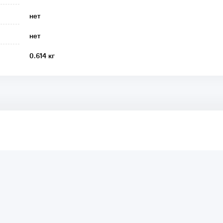
нет
нет
0.614 кг
аря этому другие покупатели смогут узнать о качестве,
ый они собираются приобрести.