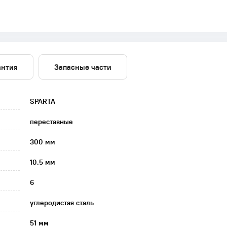
антия
Запасные части
SPARTA
переставные
300 мм
10.5 мм
6
углеродистая сталь
51 мм