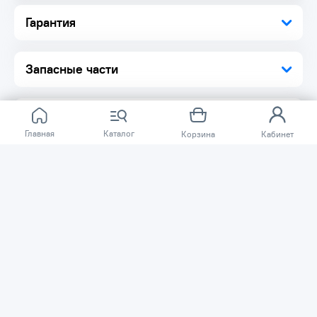
Гарантия
Запасные части
Главная
Каталог
Корзина
Кабинет
Отзывов ещё нет.
Расскажите о товаре, который приобрели у нас.
Благодаря этому другие покупатели смогут узнать о
качестве, достоинствах и возможных недостатках
товара, который они собираются приобрести.
Написать отзыв
Нужна помощь?