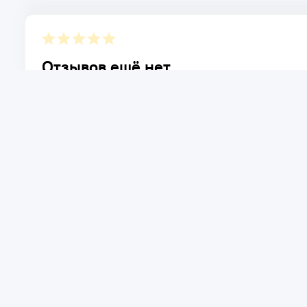
Отзывов ещё нет.
Расскажите о товаре, который приобрели у нас. Благод
достоинствах и возможных недостатках товара, котор
Написать отзыв