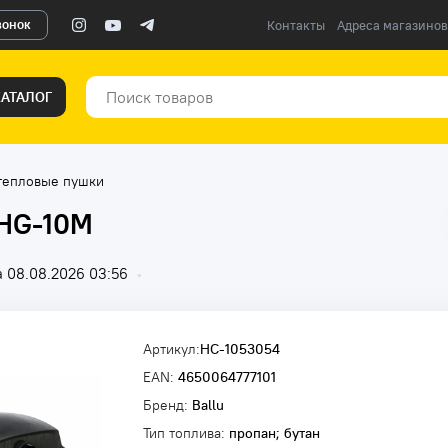
вонок
Контакты
Адреса магазинов
КАТАЛОГ
 тепловые пушки
BHG-10M
 08.08.2026 03:56
•
Артикул:
НС-1053054
EAN:
4650064777101
Бренд:
Ballu
Тип топлива:
пропан; бутан