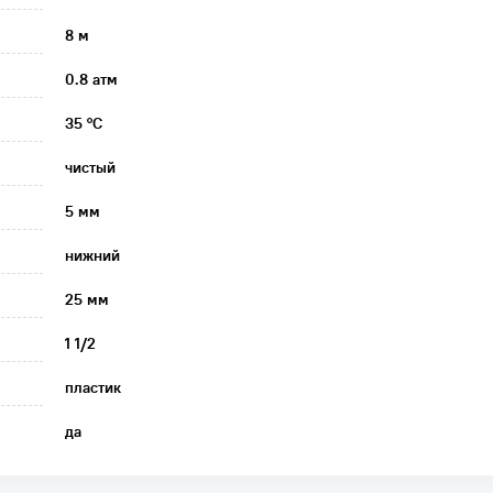
8 м
0.8 атм
35 °C
чистый
5 мм
нижний
25 мм
1 1/2
пластик
да