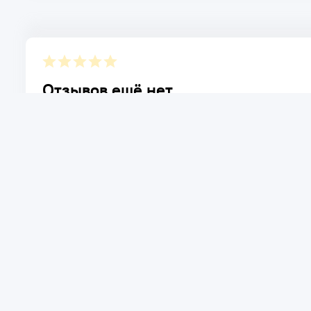
Отзывов ещё нет.
Расскажите о товаре, который приобрели у нас. Благод
достоинствах и возможных недостатках товара, котор
Написать отзыв