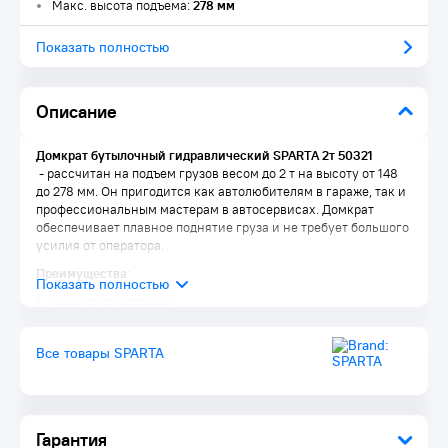
Макс. высота подъема:
278 мм
Показать полностью
Описание
Домкрат бутылочный гидравлический
SPARTA 2т 50321​
- рассчитан на подъем грузов весом до 2 т на высоту от 148
до 278 мм. Он пригодится как автолюбителям в гараже, так и
профессиональным мастерам в автосервисах. Домкрат
обеспечивает плавное поднятие груза и не требует большого
усилия от оператора.
Преимущества
:
Защита от коррозии
Находит широкое применение в различных сферах
Обеспечивает большую грузоподъемность
Все товары SPARTA
Обладает высокой надежностью в работе
Прост в применении
Долгий срок службы
Имеет надежную конструкцию
Не требует дополнительного обслуживания
Гарантия