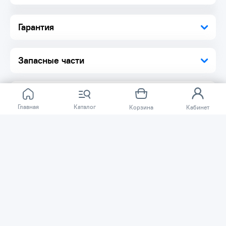
Гарантия
Запасные части
Главная
Каталог
Корзина
Кабинет
Отзывов ещё нет.
Расскажите о товаре, который приобрели у нас.
Благодаря этому другие покупатели смогут узнать о
качестве, достоинствах и возможных недостатках
товара, который они собираются приобрести.
Написать отзыв
Нужна помощь?