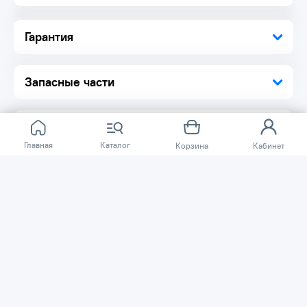
Гарантия
Запасные части
Главная
Каталог
Корзина
Кабинет
Отзывов ещё нет.
Расскажите о товаре, который приобрели у нас.
Благодаря этому другие покупатели смогут узнать о
качестве, достоинствах и возможных недостатках
товара, который они собираются приобрести.
Написать отзыв
Нужна помощь?