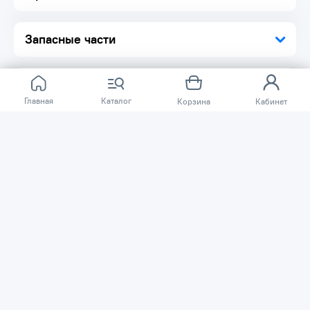
Запасные части
Главная
Каталог
Корзина
Кабинет
Отзывов ещё нет.
Расскажите о товаре, который приобрели у нас.
Благодаря этому другие покупатели смогут узнать о
качестве, достоинствах и возможных недостатках
товара, который они собираются приобрести.
Написать отзыв
Нужна помощь?
Задайте вопрос о товаре, и мы или другие покупатели
помогут вам с ответом. Ваш вопрос может быть полезен