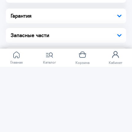
Гарантия
Запасные части
Главная
Каталог
Корзина
Кабинет
Отзывов ещё нет.
Расскажите о товаре, который приобрели у нас.
Благодаря этому другие покупатели смогут узнать о
качестве, достоинствах и возможных недостатках
товара, который они собираются приобрести.
Написать отзыв
Нужна помощь?