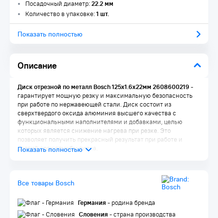
Посадочный диаметр:
22.2 мм
Количество в упаковке:
1 шт.
Показать полностью
Описание
Диск отрезной по металл Bosch 125х1.6х22мм 2608600219
-
гарантирует мощную резку и максимальную безопасность
при работе по нержавеющей стали. Диск состоит из
сверхтвердого оксида алюминия высшего качества с
функциональными наполнителями и добавками, целью
которых является снижение нагрева при резке. Это
позволяет получить прекрасный результат при работе и
долгий срок службы диска.
Комплектация:
Диск 1 шт.
Все товары Bosch
Упаковка 1 шт.
Германия
- родина бренда
Словения
- страна производства