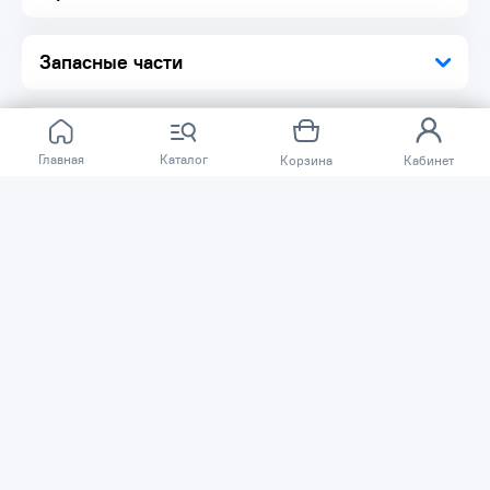
Запасные части
Главная
Каталог
Корзина
Кабинет
Отзывов ещё нет.
Расскажите о товаре, который приобрели у нас.
Благодаря этому другие покупатели смогут узнать о
качестве, достоинствах и возможных недостатках
товара, который они собираются приобрести.
Написать отзыв
Нужна помощь?
Задайте вопрос о товаре, и мы или другие покупатели
помогут вам с ответом. Ваш вопрос может быть полезен