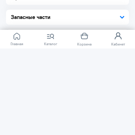
Запасные части
Главная
Каталог
Корзина
Кабинет
Отзывов ещё нет.
Расскажите о товаре, который приобрели у нас.
Благодаря этому другие покупатели смогут узнать о
качестве, достоинствах и возможных недостатках
товара, который они собираются приобрести.
Написать отзыв
Нужна помощь?
Задайте вопрос о товаре, и мы или другие покупатели
помогут вам с ответом. Ваш вопрос может быть полезен