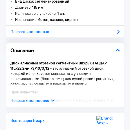
Вид диска:
сегментированный
Диаметр:
115 мм
Количество в упаковке:
1 шт.
Назначение:
бетон; камень; кирпич
Показать полностью
Описание
Диск алмазный отрезной сегментный Вихрь СТАНДАРТ
115х22.2мм 73/10/3/12
- это алмазный отрезной диск,
который используется совместно с угловыми
шлифмашинами (болгарками) для сухой резки гранитных,
бетонных, кирпичных и каменных изделий.
Преимущества:
Предназначены для резки «сухим методом» изделий из
твердых материалов: армированного бетона, камня,
мрамора, шлакоблоков, гранита и пр
Благодаря наличию «прорезей» сегментов в диске
Все товары Вихрь
процесс обработки осуществляется с эффективным
выбросом продуктов резания