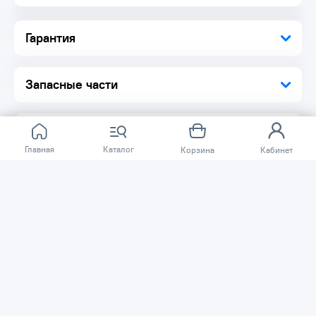
Комплектация:
Диск 1 шт.
Гарантия
Упаковка 1 шт.
Запасные части
Главная
Каталог
Корзина
Кабинет
Отзывов ещё нет.
Расскажите о товаре, который приобрели у нас.
Благодаря этому другие покупатели смогут узнать о
качестве, достоинствах и возможных недостатках
товара, который они собираются приобрести.
Написать отзыв
Нужна помощь?