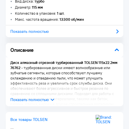
Вид диска:
турбо
Диаметр:
115 мм
Количество в упаковке:
1 шт.
Макс. частота вращения:
13300 об/мин
Показать полностью
Описание
Диск алмазный отрезной турбированный TOLSEN 115х22.2мм
76762 -
турбированные диски имеют волнообразные или
зубчатые сегменты, которые способствуют лучшему
охлаждению и отведению пыли, что может улучшить
эффективность реза и увеличить срок службы диска. Они
обеспечивают более агрессивное и быстрое резание по
сравнению со сплошными дисками. Подходят для работы с
различными твердыми материалами, такими как бетон,
камень, плитка, кирпич и другие строительные материалы.
Турбированный дизайн помогает справляться с большими
объемами работы и материалами с высокой прочностью.
Все товары TOLSEN
Комплектация: