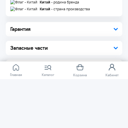
Диск 1 шт.
Китай
- родина бренда
Упаковка 1 шт.
Китай
- страна производства
Гарантия
Запасные части
Главная
Каталог
Корзина
Кабинет
Отзывов ещё нет.
Расскажите о товаре, который приобрели у нас.
Благодаря этому другие покупатели смогут узнать о
качестве, достоинствах и возможных недостатках
товара, который они собираются приобрести.
Написать отзыв