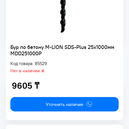
Бур по бетону M-LION SDS-Plus 25х1000мм
MDD251000P
Код товара: 85529
Нет в наличии
9605 ₸
9605 ₸
Уточнить наличие