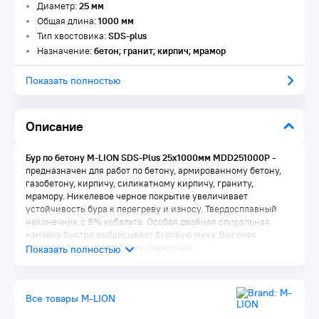
Диаметр:
25 мм
Общая длина:
1000 мм
Тип хвостовика:
SDS-plus
Назначение:
бетон; гранит; кирпич; мрамор
Показать полностью
Описание
Бур по бетону M-LION SDS-Plus 25х1000мм MDD251000P
-
предназначен для работ по бетону, армированному бетону,
газобетону, кирпичу, силикатному кирпичу, граниту,
мрамору. Никелевое черное покрытие увеличивает
устойчивость бура к перегреву и износу. Твердосплавный
наконечник с 8% кобальта. Особая двойная спиральная
канавка быстро выбрасывает буровую муку. Высокая
скорость бурения глубоких отверстий.
Все товары M-LION