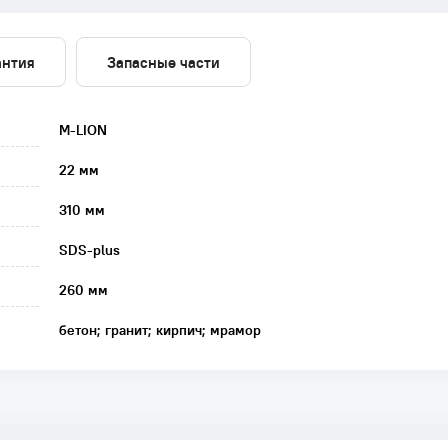
антия
Запасные части
M-LION
22 мм
310 мм
SDS-plus
260 мм
бетон; гранит; кирпич; мрамор