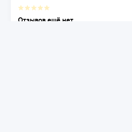
Отзывов ещё нет.
Расскажите о товаре, который приобрели у нас. Благод
достоинствах и возможных недостатках товара, котор
Написать отзыв