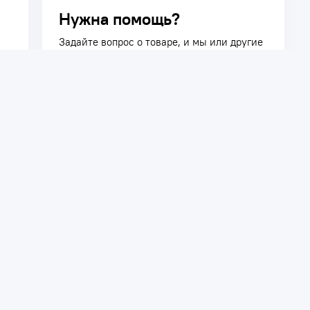
Нужна помощь?
Задайте вопрос о товаре, и мы или другие
покупатели помогут вам с ответом. Ваш
вопрос может быть полезен и другим
покупателям.
Задать вопрос
телям
Сотрудничество