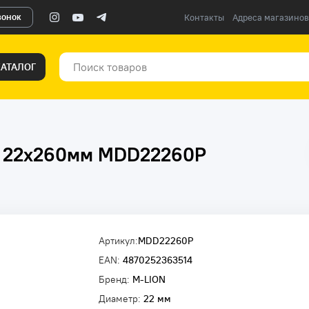
вонок
Контакты
Адреса магазинов
КАТАЛОГ
us 22х260мм MDD22260P
Артикул:
MDD22260P
EAN:
4870252363514
Бренд:
M-LION
Диаметр:
22 мм