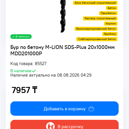
Блок бетонный строительный
Бетон
Пенобетон
Раствор строительный
Кирпич
Высокоармированный бетон
Газоблок
В наличии
Слабоармированный бетон
Бур по бетону M-LION SDS-Plus 20х1000мм
MDD201000P
Код товара: 85527
В наличии
•
Наличие актуально на 08.08.2026 04:29
7957 ₸
7957 ₸
Добавить в корзину
В рассрочку