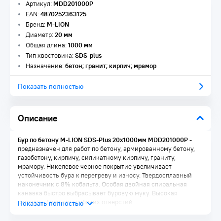
Артикул:
MDD201000P
EAN:
4870252363125
Бренд:
M-LION
Диаметр:
20 мм
Общая длина:
1000 мм
Тип хвостовика:
SDS-plus
Назначение:
бетон; гранит; кирпич; мрамор
Показать полностью
Описание
Бур по бетону M-LION SDS-Plus 20х1000мм MDD201000P
-
предназначен для работ по бетону, армированному бетону,
газобетону, кирпичу, силикатному кирпичу, граниту,
мрамору. Никелевое черное покрытие увеличивает
устойчивость бура к перегреву и износу. Твердосплавный
наконечник с 8% кобальта. Особая двойная спиральная
канавка быстро выбрасывает буровую муку. Высокая
скорость бурения глубоких отверстий.