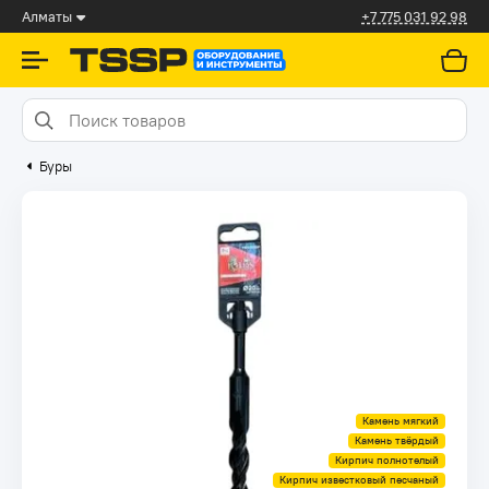
Алматы
+7 775 031 92 98
Буры
Камень мягкий
Камень твёрдый
Кирпич полнотелый
Кирпич известковый песчаный