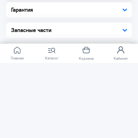
Удобный рычаг механизма наклона
Гарантия
Запасные части
Главная
Каталог
Корзина
Кабинет
Отзывов ещё нет.
Расскажите о товаре, который приобрели у нас.
Благодаря этому другие покупатели смогут узнать о
качестве, достоинствах и возможных недостатках
товара, который они собираются приобрести.
Написать отзыв
Нужна помощь?