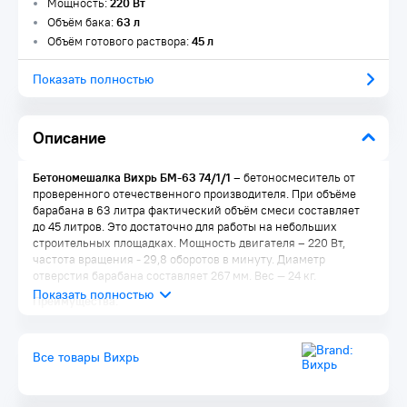
Мощность:
220 Вт
Объём бака:
63 л
Объём готового раствора:
45 л
Показать полностью
Описание
Бетономешалка Вихрь БМ-63 74/1/1
– бетоносмеситель от
проверенного отечественного производителя. При объёме
барабана в 63 литра фактический объём смеси составляет
до 45 литров. Это достаточно для работы на небольших
строительных площадках. Мощность двигателя – 220 Вт,
частота вращения - 29,8 оборотов в минуту. Диаметр
отверстия барабана составляет 267 мм. Вес — 24 кг.
Преимущества:
Легкая транспортировка, благодаря малому весу и
удобным колесам
Все товары Вихрь
Время приготовления стандартной порции раствора –
всего 3-7 минут
Стальной перфорированный венец