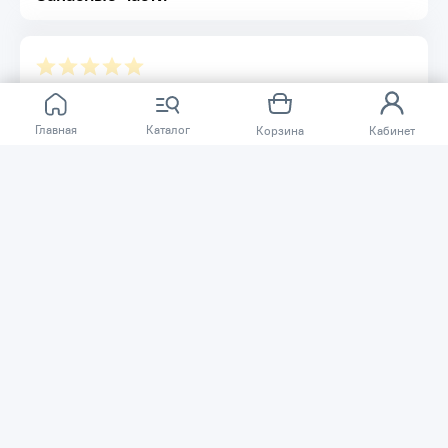
Отзывов ещё нет.
Главная
Каталог
Корзина
Кабинет
Расскажите о товаре, который приобрели у нас.
Благодаря этому другие покупатели смогут узнать о
качестве, достоинствах и возможных недостатках
товара, который они собираются приобрести.
Написать отзыв
Нужна помощь?
Задайте вопрос о товаре, и мы или другие покупатели
помогут вам с ответом. Ваш вопрос может быть полезен
и другим покупателям.
Задать вопрос