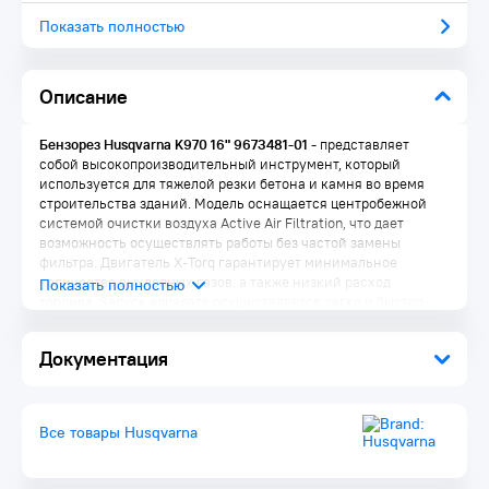
Показать полностью
Описание
Бензорез Husqvarna K970 16" 9673481-01
- представляет
собой высокопроизводительный инструмент, который
используется для тяжелой резки бетона и камня во время
строительства зданий. Модель оснащается центробежной
системой очистки воздуха Active Air Filtration, что дает
возможность осуществлять работы без частой замены
фильтра. Двигатель X-Torq гарантирует минимальное
количество выхлопных газов, а также низкий расход
топлива. Запуск аппарата осуществляется легко и быстро
благодаря наличию устройства Air Purge и клапану сброса
давления. Задняя рукоятка с удобными органами
Документация
управления отличается эргономичной формой, что
способствует комфорту при эксплуатации. Кожух пошагово
настраивается, что обеспечивает надежную защиту
оператора от летящих искр. Реверсивная консоль позволяет
Все товары Husqvarna
выполнять операции вплотную к стене или полу.