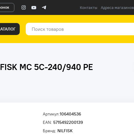
вонок
Контакты
Адреса магазинов
КАТАЛОГ
LFISK MC 5C-240/940 PE
Артикул:
106404536
EAN:
5715492200139
Бренд:
NILFISK