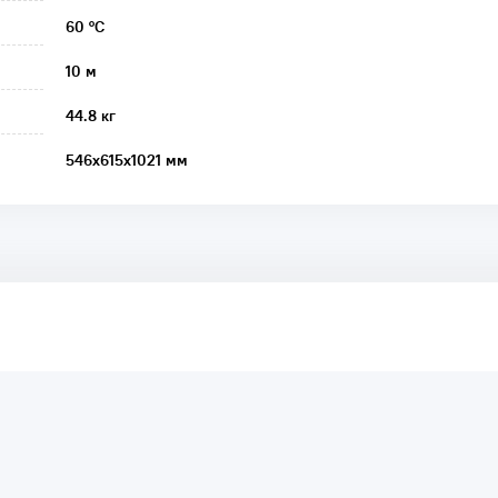
60 °C
10 м
44.8 кг
546х615х1021 мм
аря этому другие покупатели смогут узнать о качестве,
ый они собираются приобрести.