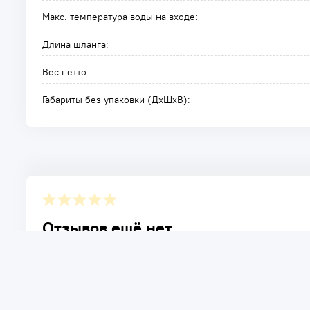
Макс. температура воды на входе:
Длина шланга:
Вес нетто:
Габариты без упаковки (ДxШxВ):
Отзывов ещё нет.
Расскажите о товаре, который приобрели у нас. Благод
достоинствах и возможных недостатках товара, котор
Написать отзыв