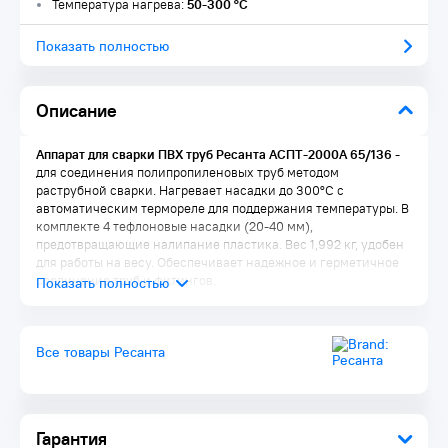
Температура нагрева:
50-300 °C
Показать полностью
Описание
Аппарат для сварки ПВХ труб Ресанта АСПТ-2000А 65/136
-
для соединения полипропиленовых труб методом
раструбной сварки. Нагревает насадки до 300°C с
автоматическим термореле для поддержания температуры. В
комплекте 4 тефлоновые насадки (20-40 мм),
предотвращающие налипание пластика. Вес 1,992 кг, удобен
для работы на весу. Обеспечивает надежное и герметичное
соединение труб и фитингов.
Преимущества:
Плавная регулировка - регулятор обеспечивает точную
Все товары Ресанта
настройку рабочего режима в диапазоне 50-260/300 ℃
Индикатор работы - мастер визуально контролирует, когда
нагреватели включены
Долговечность - благодаря антипригарному покрытию
насадки не подвержены налипанию пластика и
Гарантия
преждевременному износу