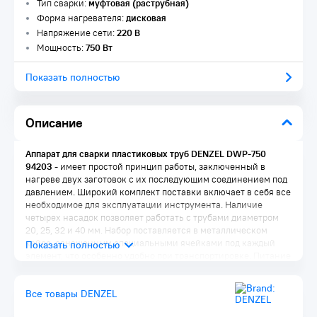
Тип сварки:
муфтовая (раструбная)
Форма нагревателя:
дисковая
Напряжение сети:
220 В
Мощность:
750 Вт
Показать полностью
Описание
Аппарат для сварки пластиковых труб DENZEL DWP-750
94203
- имеет простой принцип работы, заключенный в
нагреве двух заготовок с их последующим соединением под
давлением. Широкий комплект поставки включает в себя все
необходимое для эксплуатации инструмента. Наличие
четырех насадок позволяет работать с трубами диаметром
20, 25, 32 и 40 мм. Набор поставляется в металлическом
кейсе, оснащенным специальными ячейками под каждый
элемент, что особенно удобно при транспортировке. Питание
от бытовой сети 220 В обеспечивает возможность работы в
домашних условиях.
Все товары DENZEL
Преимущества
: