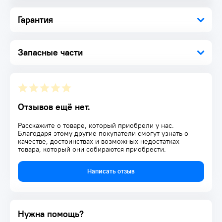
Основная рукоять обрезинена, что обеспечивает более
надежный хват
Гарантия
Боковая рукоятка способствует лучшему контролю над
Dewalt 18.0 В XR DCH263N-XJ
Литий-ионная технология без эффекта памяти и
Запасные части
саморазряда
Комплектация:
Перфоратор 1 шт.
Боковая рукоятка 1 шт.
Ограничитель глубины 1 шт.
Отзывов ещё нет.
Расскажите о товаре, который приобрели у нас.
Благодаря этому другие покупатели смогут узнать о
качестве, достоинствах и возможных недостатках
товара, который они собираются приобрести.
Написать отзыв
Нужна помощь?