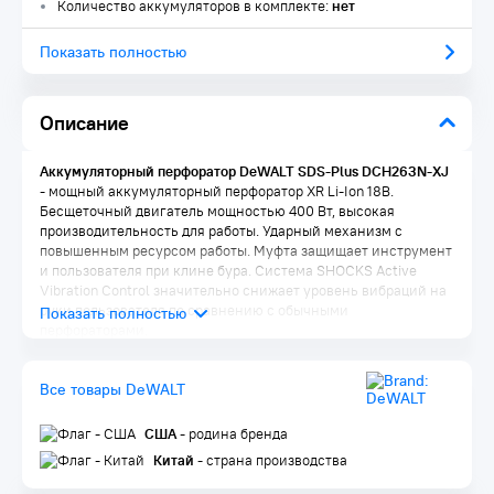
Количество аккумуляторов в комплекте:
нет
Показать полностью
Описание
Аккумуляторный перфоратор DeWALT SDS-Plus DCH263N-XJ
- мощный аккумуляторный перфоратор XR Li-Ion 18В.
Бесщеточный двигатель мощностью 400 Вт, высокая
производительность для работы. Ударный механизм с
повышенным ресурсом работы. Муфта защищает инструмент
и пользователя при клине бура. Система SHOCKS Active
Vibration Control значительно снижает уровень вибраций на
руки пользователя по сравнению с обычными
перфораторами.
Преимущества:
Все товары DeWALT
Долговечный ударный механизм, обеспечивающий 3 Дж
энергии удара
Механическая муфта позволяет контролировать
США
- родина бренда
инструмент при заклинивании бура
Китай
- страна производства
Электронная регулировка частоты вращения для
оптимальной работы с различными материалами