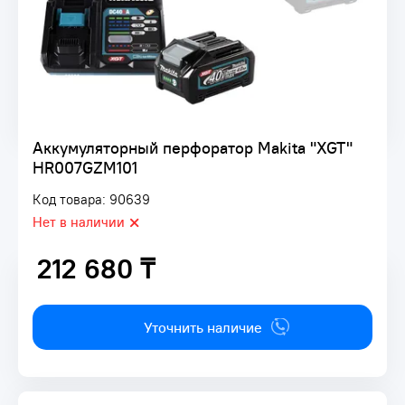
Аккумуляторный перфоратор Makita "XGT"
HR007GZM101
Код товара: 90639
Нет в наличии
212 680 ₸
212 680 ₸
Уточнить наличие