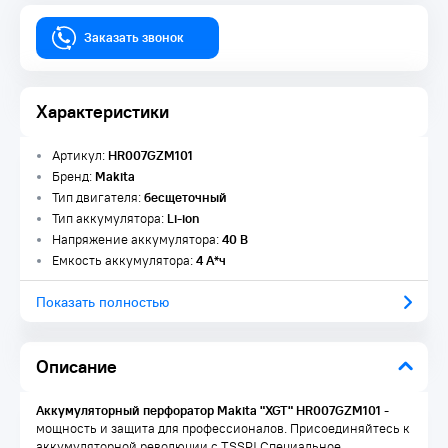
Заказать звонок
Характеристики
Артикул:
HR007GZM101
Бренд:
Makita
Тип двигателя:
бесщеточный
Тип аккумулятора:
Li-ion
Напряжение аккумулятора:
40 В
Емкость аккумулятора:
4 А*ч
Показать полностью
Описание
Аккумуляторный перфоратор Makita "XGT" HR007GZM101
-
мощность и защита для профессионалов. Присоединяйтесь к
аккумуляторной революции с TSSP! Специальное