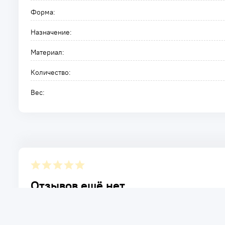
Форма:
Назначение:
Материал:
Количество:
Вес:
Отзывов ещё нет.
Расскажите о товаре, который приобрели у нас. Благод
достоинствах и возможных недостатках товара, котор