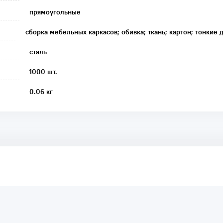
прямоугольные
сборка мебельных каркасов; обивка; ткань; картон; тонкие 
сталь
1000 шт.
0.06 кг
аря этому другие покупатели смогут узнать о качестве,
ый они собираются приобрести.