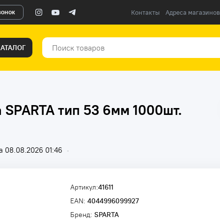
вонок
Контакты
Адреса магазинов
КАТАЛОГ
а SPARTA тип 53 6мм 1000шт.
 08.08.2026 01:46
•
Артикул:
41611
EAN:
4044996099927
Бренд:
SPARTA