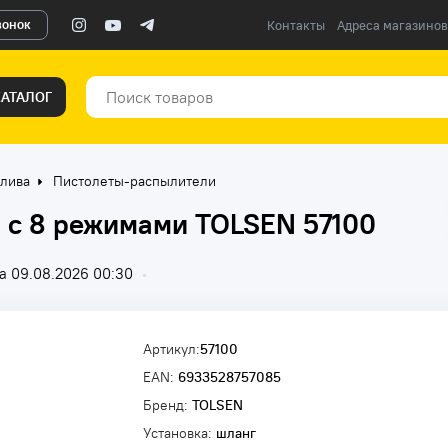
вонок
Контакты
Адреса магазинов
КАТАЛОГ
олива
Пистолеты-распылители
 с 8 режимами TOLSEN 57100
а 09.08.2026 00:30
•
Артикул:
57100
EAN:
6933528757085
Бренд:
TOLSEN
Установка:
шланг