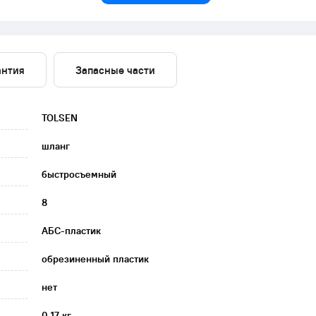
антия
Запасные части
TOLSEN
шланг
быстросъемный
8
АБС-пластик
обрезиненный пластик
нет
0.17 кг