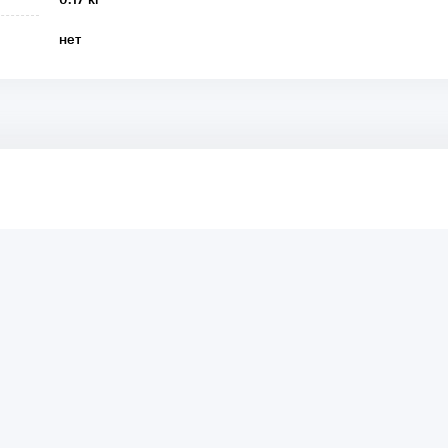
нет
аря этому другие покупатели смогут узнать о качестве,
ый они собираются приобрести.