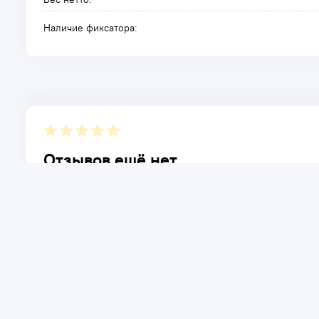
Наличие фиксатора:
Отзывов ещё нет.
Расскажите о товаре, который приобрели у нас. Благод
достоинствах и возможных недостатках товара, котор
Написать отзыв