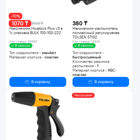
-70%
1070 ₸
380 ₸
3590 ₸
Наконечник Hozelock Plus «3 в
Наконечник-распылитель
1» упаковка BULK 100-100-222
поливочный регулируемая
TOLSEN 57102
Код товара: 86996
Код товара: 74940
В наличии
В наличии
Тип соединителя -
standart
Тип соединителя -
Материал корпуса -
пластик
быстросъемный
Количество режимов
распыления -
1
Материал корпуса -
АБС-
пластик
В корзину
В корзину
Распродажа