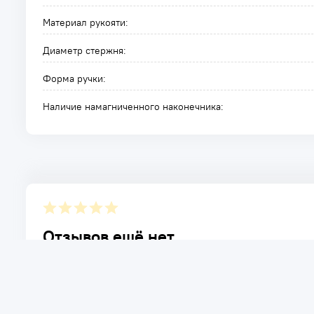
Материал рукояти:
Диаметр стержня:
Форма ручки:
Наличие намагниченного наконечника:
Отзывов ещё нет.
Расскажите о товаре, который приобрели у нас. Благод
достоинствах и возможных недостатках товара, котор
Написать отзыв