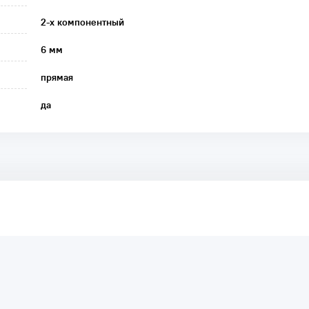
2-х компонентный
6 мм
прямая
да
аря этому другие покупатели смогут узнать о качестве,
ый они собираются приобрести.