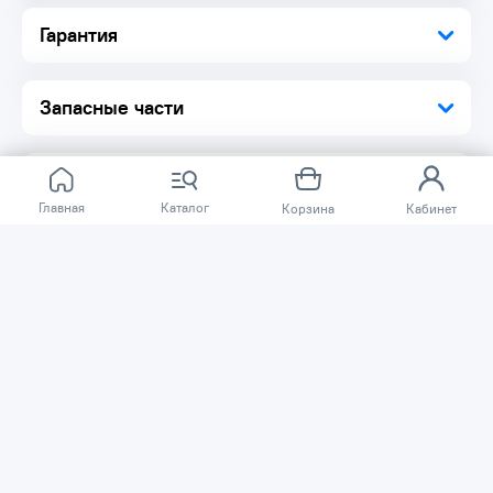
Гарантия
Запасные части
Главная
Каталог
Корзина
Кабинет
Отзывов ещё нет.
Расскажите о товаре, который приобрели у нас.
Благодаря этому другие покупатели смогут узнать о
качестве, достоинствах и возможных недостатках
товара, который они собираются приобрести.
Написать отзыв
Нужна помощь?