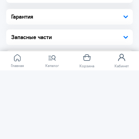
Крепкость на разрыв
Оптимальный баланс жесткости и гибкости
Равномерность диаметра по всей длине лески
Гарантия
Запасные части
Главная
Каталог
Корзина
Кабинет
Отзывов ещё нет.
Расскажите о товаре, который приобрели у нас.
Благодаря этому другие покупатели смогут узнать о
качестве, достоинствах и возможных недостатках
товара, который они собираются приобрести.
Написать отзыв
Нужна помощь?