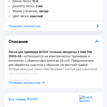
Длина лески:
15 м
Диаметр лески:
2 мм
Форма (сечение):
звезда
Цвет лески:
красный
Показать полностью
Описание
Леска для триммера ВОЛАТ сечение звездочка 2.0мм 15м
51010-04
- используется на электрических триммерах и
мотокосах с объемом двигателя до 25 см3. Предназначена
для обработки участков с обычной, не жесткой травой.
Острые режущие грани обеспечивают чистый рез и высокую
производительность.
Преимущества:
Лидер в борьбе с твёрдыми стеблями порослью и
кустарником
Высокое качество покоса
Все товары ВОЛАТ
Очень аккуратный срез на траве
Низкий расход Высокая износостойкость