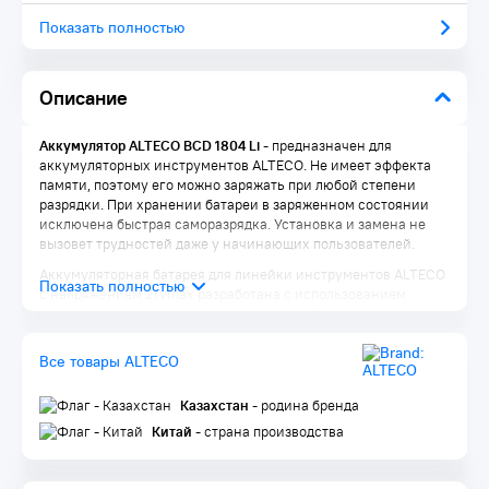
Показать полностью
Описание
Аккумулятор ALTECO BCD 1804 Li
- предназначен для
аккумуляторных инструментов ALTECO. Не имеет эффекта
памяти, поэтому его можно заряжать при любой степени
разрядки. При хранении батареи в заряженном состоянии
исключена быстрая саморазрядка. Установка и замена не
вызовет трудностей даже у начинающих пользователей.
Аккумуляторная батарея для линейки инструментов ALTECO
с напряжением 21Vmax разработана с использованием
высокотоковых элементов, которые устойчивы к
перегрузкам и обеспечивают длительный срок службы даже
при экстремальных условиях эксплуатации.
Все товары ALTECO
Особенности ALTECO BCD 1804 Li:
Казахстан
- родина бренда
Защита от полного разряда:
инструмент автоматически
Китай
- страна производства
отключится при критически низком уровне заряда,
предотвращая повреждение батареи
Защита от перегрузки:
батарея отключит инструмент при