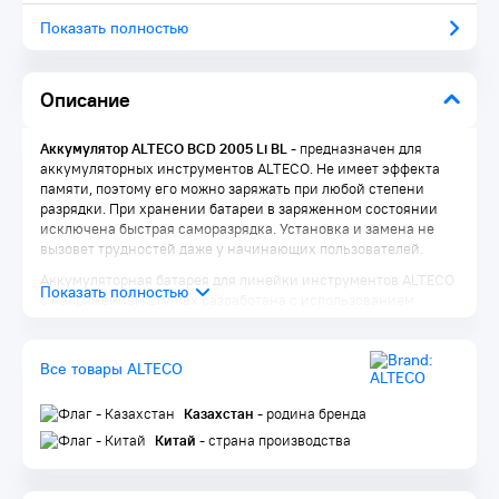
Показать полностью
Описание
Аккумулятор ALTECO
BCD 2005 Li BL
- предназначен для
аккумуляторных инструментов ALTECO. Не имеет эффекта
памяти, поэтому его можно заряжать при любой степени
разрядки. При хранении батареи в заряженном состоянии
исключена быстрая саморазрядка. Установка и замена не
вызовет трудностей даже у начинающих пользователей.
Аккумуляторная батарея для линейки инструментов ALTECO
с напряжением 21Vmax разработана с использованием
высокотоковых элементов, которые устойчивы к
перегрузкам и обеспечивают длительный срок службы даже
при экстремальных условиях эксплуатации.
Все товары ALTECO
Особенности ALTECO 2005 Li BL:
Казахстан
- родина бренда
Защита от полного разряда:
инструмент автоматически
Китай
- страна производства
отключится при критически низком уровне заряда,
предотвращая повреждение батареи
Защита от перегрузки:
батарея отключит инструмент при