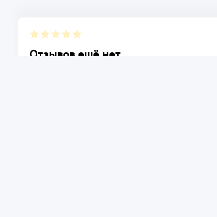
Отзывов ещё нет.
Расскажите о товаре, который приобрели у нас. Благод
достоинствах и возможных недостатках товара, котор
Написать отзыв