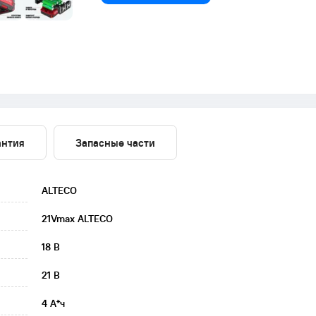
антия
Запасные части
ALTECO
21Vmax ALTECO
18 В
21 В
4 А*ч