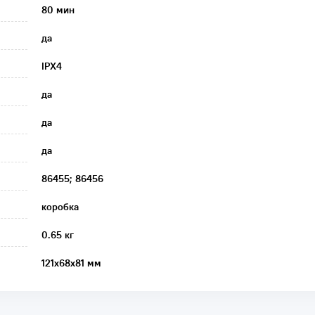
80 мин
да
IPX4
да
да
да
86455; 86456
коробка
0.65 кг
121х68х81 мм