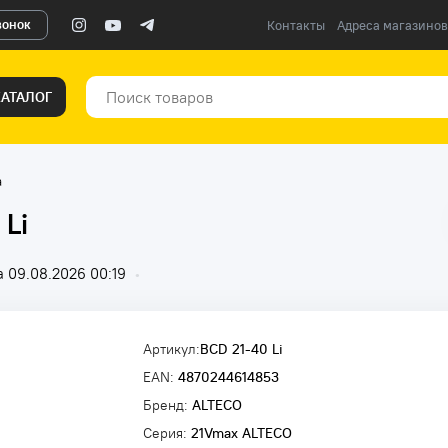
вонок
Контакты
Адреса магазинов
КАТАЛОГ
а
Li
 09.08.2026 00:19
•
Артикул:
BCD 21-40 Li
EAN:
4870244614853
Бренд:
ALTECO
Серия:
21Vmax ALTECO