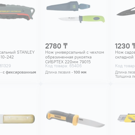
2780 ₸
1230 
сальный STANLEY
Нож универсальный с чехлом
Нож садо
-10-242
обрезиненная рукоятка
складной
СИБРТЕХ 220мм 79015
 61329
Код товара: 65406
Код товар
 -
с фиксированным
Длина лезвия -
100
мм
Длина лез
Толщина л