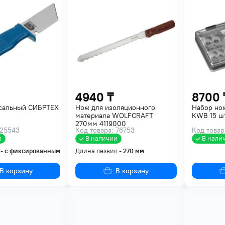
4940 ₸
8700 
сальный СИБРТЕХ
Нож для изоляционного
Набор но
материала WOLFCRAFT
KWB 15 шт
270мм 4119000
 25543
Код товара: 76753
Код товар
и
В наличии
В нали
 -
с фиксированным
Длина лезвия -
270
мм
В корзину
В корзину