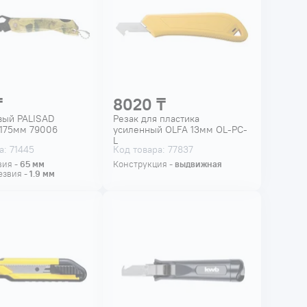
₸
8020 ₸
вый PALISAD
Резак для пластика
 175мм 79006
усиленный OLFA 13мм OL-PC-
L
а: 71445
Код товара: 77837
вия -
65
мм
Конструкция -
выдвижная
езвия -
1.9
мм