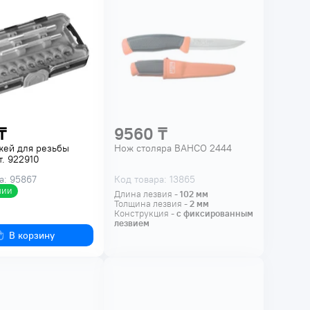
₸
9560 ₸
жей для резьбы
Нож столяра BAHCO 2444
. 922910
а: 95867
Код товара: 13865
чии
Длина лезвия -
102
мм
Толщина лезвия -
2
мм
Конструкция -
с фиксированным
лезвием
В корзину