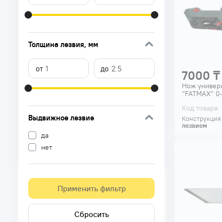
Толщина лезвия
, мм
7000 ₸
Нож универ
"FATMAX" 0
Код товара:
Выдвижное лезвие
Конструкция
лезвием
да
нет
Складной
Применить фильтр
да
нет
Сбросить