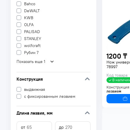
Bahco
DeWALT
KWB
OLFA
PALISAD
STANLEY
wolfcraft
Рубин 7
1200 ₸
Показать еще 1
Нож универ
78997
Код товара:
Конструкция
В наличи
Конструкция
выдвижная
лезвием
с фиксированным лезвием
Длина лезвия
, мм