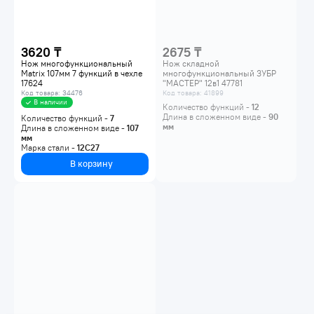
3620 ₸
2675 ₸
Нож многофункциональный
Нож складной
Matrix 107мм 7 функций в чехле
многофункциональный ЗУБР
17624
"МАСТЕР" 12в1 47781
Код товара: 34476
Код товара: 41899
В наличии
Количество функций -
12
Длина в сложенном виде -
90
Количество функций -
7
мм
Длина в сложенном виде -
107
мм
Марка стали -
12C27
В корзину