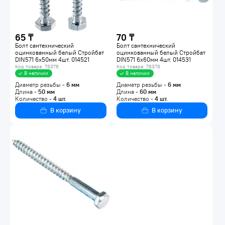
65 ₸
70 ₸
Болт сантехнический
Болт сантехнический
оцинкованный белый Стройбат
оцинкованный белый Стройбат
DIN571 6х50мм 4шт. 014521
DIN571 6х60мм 4шт. 014531
Код товара: 78376
Код товара: 78378
В наличии
В наличии
Диаметр резьбы -
6
мм
Диаметр резьбы -
6
мм
Длина -
50
мм
Длина -
60
мм
Количество -
4
шт.
Количество -
4
шт.
В корзину
В корзину