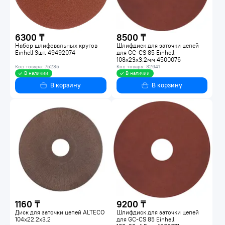
6300 ₸
8500 ₸
Набор шлифовальных кругов
Шлифдиск для заточки цепей
Einhell 3шт. 49492074
для GC-CS 85 Einhell
108х23х3.2мм 4500076
Код товара: 75235
Код товара: 82641
В наличии
В наличии
В корзину
В корзину
1160 ₸
9200 ₸
Диск для заточки цепей ALTECO
Шлифдиск для заточки цепей
104x22.2x3.2
для GC-CS 85 Einhell