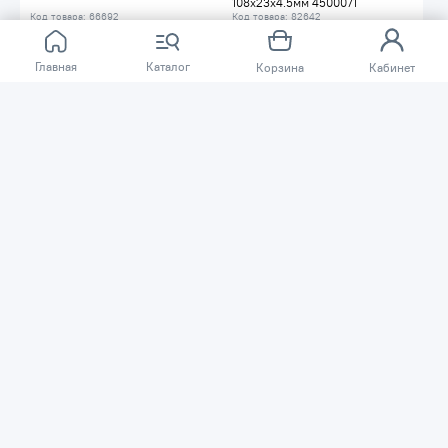
108х23х4.5мм 4500071
Код товара: 66692
Код товара: 82642
В наличии
В наличии
В корзину
В корзину
Главная
Каталог
Корзина
Кабинет
810 ₸
755 ₸
Круг шлифовальный JET
Круг шлифовальный JET
черный 100G 150мм SD150.100
черный 120G 150мм SD150.120
Код товара: 50559
Код товара: 50560