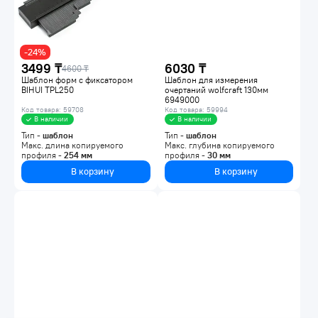
-24%
3499 ₸
6030 ₸
4600 ₸
Шаблон форм с фиксатором
Шаблон для измерения
BIHUI TPL250
очертаний wolfcraft 130мм
6949000
Код товара: 59708
Код товара: 59994
В наличии
В наличии
Тип -
шаблон
Тип -
шаблон
Макс. длина копируемого
Макс. глубина копируемого
профиля -
254
мм
профиля -
30
мм
В корзину
В корзину