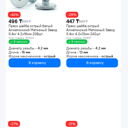
-40%
-29%
496 ₸
447 ₸
830 ₸
630 ₸
Пресс шайба острый белый
Пресс шайба острый
Алматинский Метизный Завод
Алматинский Метизный Завод
0.4кг 4.2х16мм 208шт.
0.4кг 4.2х13мм 242шт.
00000001048
00000001475
Код товара: 63824
Код товара: 63957
В наличии
В наличии
Диаметр резьбы -
4.2
мм
Диаметр резьбы -
4.2
мм
Длина -
16
мм
Длина -
13
мм
Форма наконечника -
острый
Форма наконечника -
острый
В корзину
В корзину
-27%
-21%