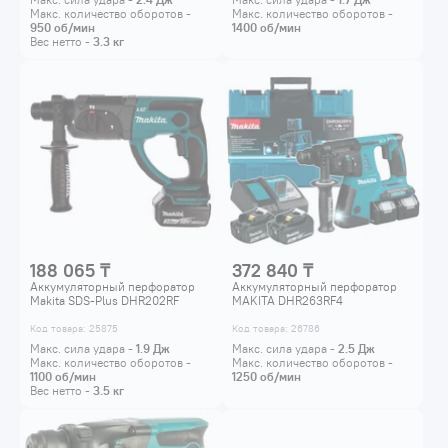
Макс. количество оборотов -
Макс. количество оборотов -
950
об/мин
1400
об/мин
Вес нетто -
3.3
кг
188 065 ₸
372 840 ₸
Аккумуляторный перфоратор
Аккумуляторный перфоратор
Makita SDS-Plus DHR202RF
MAKITA DHR263RF4
Код товара: 25875
Код товара: 26786
Макс. сила удара -
1.9
Дж
Макс. сила удара -
2.5
Дж
Макс. количество оборотов -
Макс. количество оборотов -
1100
об/мин
1250
об/мин
Вес нетто -
3.5
кг