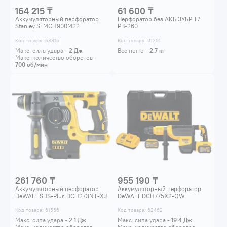
164 215 ₸
61 600 ₸
Аккумуляторный перфоратор
Перфоратор без АКБ ЗУБР Т7
Stanley SFMCH900M22
PB-260
Код товара: 58315
Код товара: 61201
Макс. сила удара -
2
Дж
Вес нетто -
2.7
кг
Макс. количество оборотов -
700
об/мин
261 760 ₸
955 190 ₸
Аккумуляторный перфоратор
Аккумуляторный перфоратор
DeWALT SDS-Plus DCH273NT-XJ
DeWALT DCH775X2-QW
Код товара: 61556
Код товара: 62462
Макс. сила удара -
2.1
Дж
Макс. сила удара -
19.4
Дж