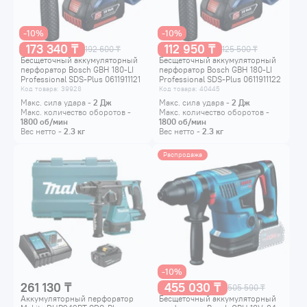
-10%
-10%
173 340 ₸
112 950 ₸
192 600 ₸
125 500 ₸
Бесщеточный аккумуляторный
Бесщеточный аккумуляторный
перфоратор Bosch GBH 180-LI
перфоратор Bosch GBH 180-LI
Professional SDS-Plus 0611911121
Professional SDS-Plus 0611911122
Код товара: 39928
Код товара: 40445
Макс. сила удара -
2
Дж
Макс. сила удара -
2
Дж
Макс. количество оборотов -
Макс. количество оборотов -
1800
об/мин
1800
об/мин
Вес нетто -
2.3
кг
Вес нетто -
2.3
кг
Распродажа
-10%
261 130 ₸
455 030 ₸
505 590 ₸
Аккумуляторный перфоратор
Бесщеточный аккумуляторный