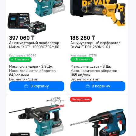
397 060 ₸
188 280 ₸
Аккумуляторный перфоратор
Аккумуляторный перфоратор
Makita "XGT" HR008GZ02M101
DeWALT DCH263NK-XJ
Код товара: 90636
Код товара: 97878
В наличии
В наличии
Макс. сила удара -
3.9
Дж
Макс. сила удара -
3
Дж
Макс. количество оборотов -
Макс. количество оборотов -
840
об/мин
1165
об/мин
Вес нетто -
5.2
кг
Вес нетто -
2.7
кг
В корзину
В корзину
Распродажа