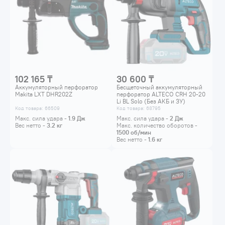
102 165 ₸
30 600 ₸
Аккумуляторный перфоратор
Бесщеточный аккумуляторный
Makita LXT DHR202Z
перфоратор ALTECO CRH 20-20
Li BL Solo (Без АКБ и ЗУ)
Код товара: 66509
Код товара: 68795
Макс. сила удара -
1.9
Дж
Макс. сила удара -
2
Дж
Вес нетто -
3.2
кг
Макс. количество оборотов -
1500
об/мин
Вес нетто -
1.6
кг