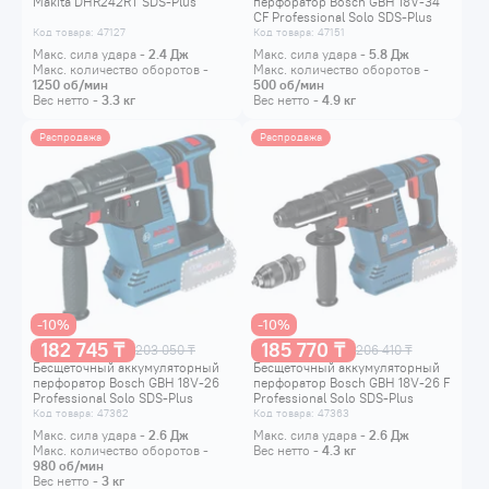
Makita DHR242RT SDS-Plus
перфоратор Bosch GBH 18V-34
CF Professional Solo SDS-Plus
0611914021
Код товара: 47127
Код товара: 47151
Макс. сила удара -
2.4
Дж
Макс. сила удара -
5.8
Дж
Макс. количество оборотов -
Макс. количество оборотов -
1250
об/мин
500
об/мин
Вес нетто -
3.3
кг
Вес нетто -
4.9
кг
Распродажа
Распродажа
-10%
-10%
182 745 ₸
185 770 ₸
203 050 ₸
206 410 ₸
Бесщеточный аккумуляторный
Бесщеточный аккумуляторный
перфоратор Bosch GBH 18V-26
перфоратор Bosch GBH 18V-26 F
Professional Solo SDS-Plus
Professional Solo SDS-Plus
0611909000
0611910000
Код товара: 47362
Код товара: 47363
Макс. сила удара -
2.6
Дж
Макс. сила удара -
2.6
Дж
Макс. количество оборотов -
Вес нетто -
4.3
кг
980
об/мин
Вес нетто -
3
кг