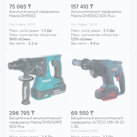
75 065 ₸
157 410 ₸
Аккумуляторный перфоратор
Аккумуляторный перфоратор
Makita DHR165Z
Makita DHR263Z SDS-Plus
Код товара: 18215
Код товара: 18218
Макс. сила удара -
1.3
Дж
Макс. сила удара -
2.5
Дж
Макс. количество оборотов -
Макс. количество оборотов -
1600
об/мин
1250
об/мин
Вес нетто -
2.2
кг
Вес нетто -
4.9
кг
296 795 ₸
69 550 ₸
Бесщеточный аккумуляторный
Бесщеточный аккумуляторный
перфоратор Makita DHR242RFE
перфоратор ALTECO CRH 18-20
SDS-Plus
Li BL
Код товара: 18447
Код товара: 22853
Макс. сила удара -
2.4
Дж
Макс. сила удара -
1.7
Дж