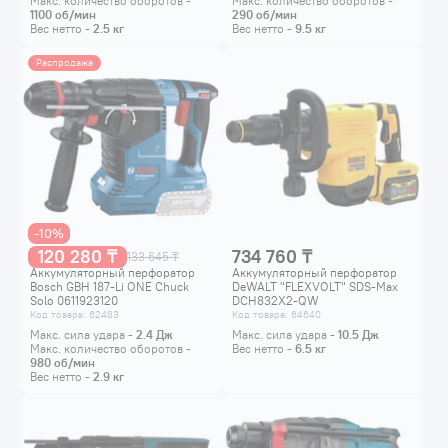
Макс. количество оборотов -
Макс. количество оборотов -
1100
об/мин
290
об/мин
Вес нетто -
2.5
кг
Вес нетто -
9.5
кг
Распродажа
-10%
120 280 ₸
734 760 ₸
133 645 ₸
Аккумуляторный перфоратор
Аккумуляторный перфоратор
Bosch GBH 187-Li ONE Chuck
DeWALT "FLEXVOLT" SDS-Max
Solo 0611923120
DCH832X2-QW
Код товара: 62483
Код товара: 64640
Макс. сила удара -
2.4
Дж
Макс. сила удара -
10.5
Дж
Макс. количество оборотов -
Вес нетто -
6.5
кг
980
об/мин
Вес нетто -
2.9
кг