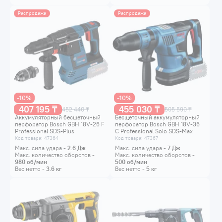
Распродажа
Распродажа
-10%
-10%
407 195 ₸
455 030 ₸
452 440 ₸
505 590 ₸
Аккумуляторный бесщеточный
Бесщеточный аккумуляторный
перфоратор Bosch GBH 18V-26 F
перфоратор Bosch GBH 18V-36
Professional SDS-Plus
C Professional Solo SDS-Max
0611910003
0611915021
Код товара: 47364
Код товара: 47367
Макс. сила удара -
2.6
Дж
Макс. сила удара -
7
Дж
Макс. количество оборотов -
Макс. количество оборотов -
980
об/мин
500
об/мин
Вес нетто -
3.6
кг
Вес нетто -
5
кг