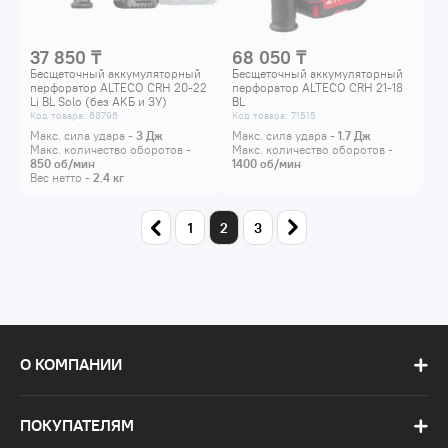
37 850 ₸
68 050 ₸
Бесщеточный аккумуляторный
Бесщеточный аккумуляторный
перфоратор ALTECO CRH 20-22
перфоратор ALTECO CRH 21-18
Li BL Solo (без АКБ и ЗУ)
BL
Код товара: 68796
Код товара: 71515
Макс. сила удара -
3
Дж
Макс. сила удара -
1.7
Дж
Макс. количество оборотов -
Макс. количество оборотов -
850
об/мин
1400
об/мин
Вес нетто -
2.4
кг
1
2
3
О КОМПАНИИ
ПОКУПАТЕЛЯМ