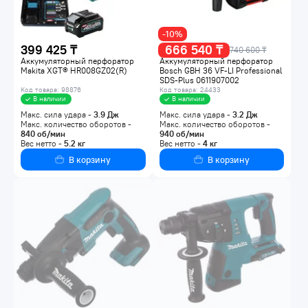
-10%
399 425 ₸
666 540 ₸
740 600 ₸
Аккумуляторный перфоратор
Аккумуляторный перфоратор
Makita XGT® HR008GZ02(R)
Bosch GBH 36 VF-LI Professional
SDS-Plus 0611907002
Код товара: 98876
Код товара: 24433
В наличии
В наличии
Макс. сила удара -
3.9
Дж
Макс. сила удара -
3.2
Дж
Макс. количество оборотов -
Макс. количество оборотов -
840
об/мин
940
об/мин
Вес нетто -
5.2
кг
Вес нетто -
4
кг
В корзину
В корзину