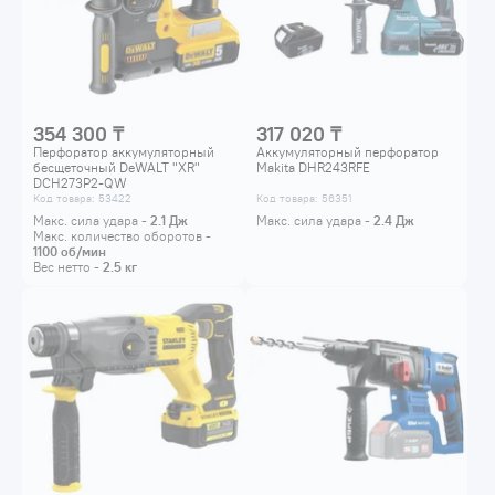
354 300 ₸
317 020 ₸
Перфоратор аккумуляторный
Аккумуляторный перфоратор
бесщеточный DeWALT "XR"
Makita DHR243RFE
DCH273P2-QW
Код товара: 53422
Код товара: 56351
Макс. сила удара -
2.1
Дж
Макс. сила удара -
2.4
Дж
Макс. количество оборотов -
1100
об/мин
Вес нетто -
2.5
кг