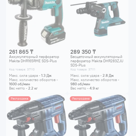
261 865 ₸
289 350 ₸
Аккумуляторный перфоратор
Бесщеточный аккумуляторный
Makita DHR165RME SDS-Plus
перфоратор Makita DHR283ZJU
SDS-Plus
Код товара: 37110
Код товара: 37111
Макс. сила удара -
1.3
Дж
Макс. сила удара -
2.8
Дж
Макс. количество оборотов -
Макс. количество оборотов -
1600
об/мин
980
об/мин
Вес нетто -
2.2
кг
Вес нетто -
4.9
кг
Распродажа
Распродажа